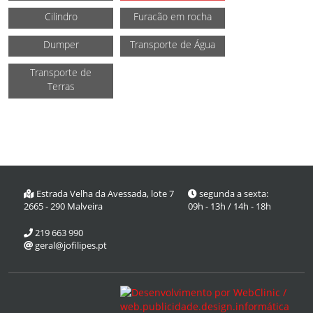
Cilindro
Furacão em rocha
Dumper
Transporte de Água
Transporte de
Terras
Estrada Velha da Avessada, lote 7
segunda a sexta:
2665 - 290 Malveira
09h - 13h / 14h - 18h
219 663 990
geral@jofilipes.pt