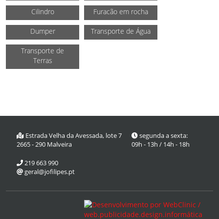
Cilindro
Furacão em rocha
Dumper
Transporte de Água
Transporte de
Terras
Estrada Velha da Avessada, lote 7
segunda a sexta:
2665 - 290 Malveira
09h - 13h / 14h - 18h
219 663 990
geral@jofilipes.pt