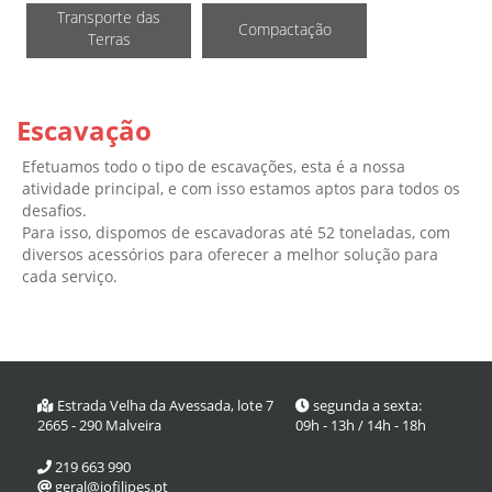
Transporte das
Compactação
Terras
Escavação
Efetuamos todo o tipo de escavações, esta é a nossa
atividade principal, e com isso estamos aptos para todos os
desafios.
Para isso, dispomos de escavadoras até 52 toneladas, com
diversos acessórios para oferecer a melhor solução para
cada serviço.
Estrada Velha da Avessada, lote 7
segunda a sexta:
2665 - 290 Malveira
09h - 13h / 14h - 18h
219 663 990
geral@jofilipes.pt