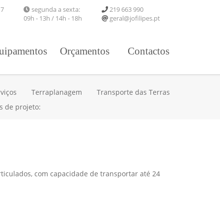
 7
segunda a sexta:
219 663 990
09h - 13h / 14h - 18h
geral@jofilipes.pt
uipamentos
Orçamentos
Contactos
viços
Terraplanagem
Transporte das Terras
s de projeto:
ticulados, com capacidade de transportar até 24