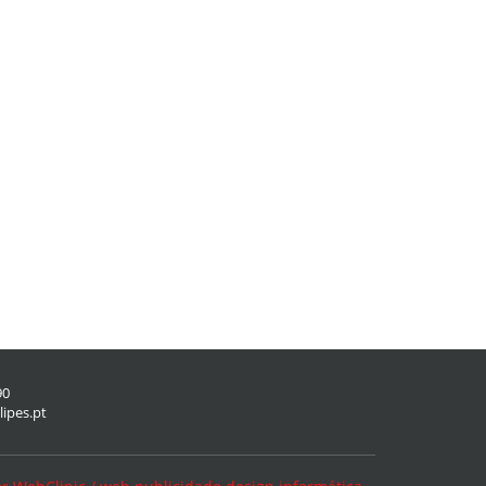
90
lipes.pt