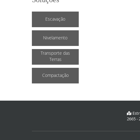
Escavação
Nivelamento
Transporte das
Terras
Compactação
Estr
2665 - 