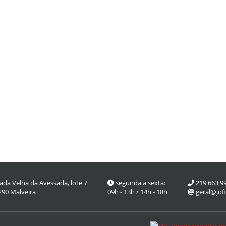
ada Velha da Avessada, lote 7
segunda a sexta:
219 663 9
290 Malveira
09h - 13h / 14h - 18h
geral@jofi